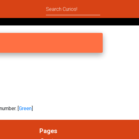
number. [
Green
]
Pages