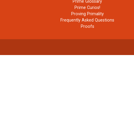
Prime Glossary
Prime Curios!
Proving Primality
Frequently Asked Questions
Proofs