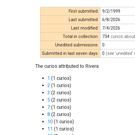
First submitted:
9/2/1999
Last submitted:
6/8/2026
Last modified:
7/4/2026
Total in collection:
734
curios abou
Unedited submissions:
0
Submitted in last seven days:
0
(see 'unedited' 
The curios attributed to Rivera:
1
(1 curios)
2
(1 curios)
3
(2 curios)
5
(2 curios)
7
(1 curios)
8
(2 curios)
10
(1 curios)
11
(1 curios)