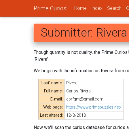
Prime Curios!
Home
Index
Search
G
Submitter: Rivera
Though quantity is not quality, the Prime Curio
'Rivera'.
We begin with the information on Rivera from o
'Last' name:
Rivera
Full name:
Carlos Rivera
E-mail:
cbrfgm@gmail.com
Web page:
https://www.primepuzzles.net/
Last altered:
12/8/2018
Now we'll scan the curios database for curios at