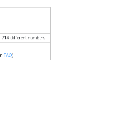
t
714
different numbers
in
FAQ
)